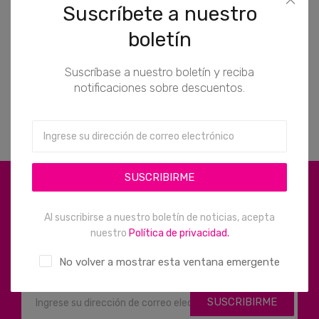
Suscríbete a nuestro
Torta Praliné
$34,49
boletín
(0)
Suscríbase a nuestro boletín y reciba
Brazo Gitano
notificaciones sobre descuentos.
$22,39
(0)
SUSCRIBIRME
Suscríbete a nuestro
boletín
Al suscribirse a nuestro boletín de noticias, acepta
nuestro
Política de privacidad.
Suscríbase a nuestro boletín y reciba notificaciones
sobre descuentos.
No volver a mostrar esta ventana emergente
SUSCRIBIRME