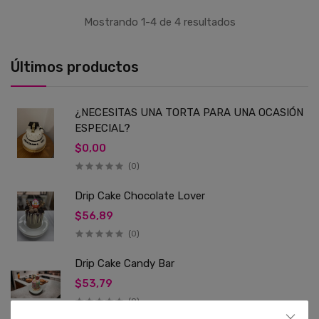
Mostrando 1-4 de 4 resultados
Últimos productos
¿NECESITAS UNA TORTA PARA UNA OCASIÓN
ESPECIAL?
$0,00
(0)
Drip Cake Chocolate Lover
$56,89
(0)
Drip Cake Candy Bar
$53,79
(0)