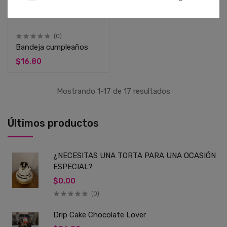
(0)
Bandeja cumpleaños
$16,80
Mostrando 1-17 de 17 resultados
Últimos productos
¿NECESITAS UNA TORTA PARA UNA OCASIÓN
ESPECIAL?
$0,00
(0)
Drip Cake Chocolate Lover