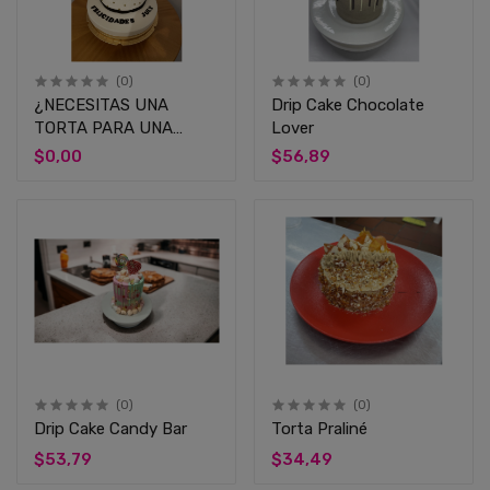
(0)
(0)
¿NECESITAS UNA
Drip Cake Chocolate
TORTA PARA UNA
Lover
OCASIÓN ESPECIAL?
$0,00
$56,89
(0)
(0)
Drip Cake Candy Bar
Torta Praliné
$53,79
$34,49