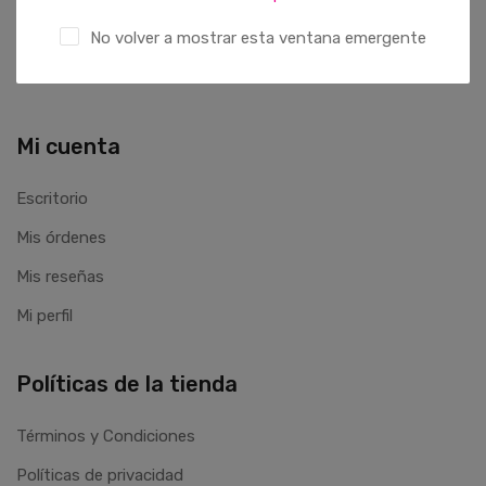
Jardines Del Bosque, Quito 170132
No volver a mostrar esta ventana emergente
Mi cuenta
Escritorio
Mis órdenes
Mis reseñas
Mi perfil
Políticas de la tienda
Términos y Condiciones
Políticas de privacidad