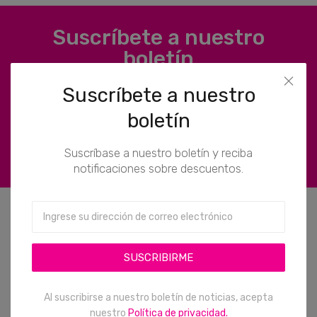
Suscríbete a nuestro
boletín
Suscríbase a nuestro boletín y reciba notificaciones
Suscríbete a nuestro
sobre descuentos.
boletín
SUSCRIBIRME
Suscríbase a nuestro boletín y reciba
notificaciones sobre descuentos.
Contáctenos
SUSCRIBIRME
099 743 3356 / 098 460 6277
Al suscribirse a nuestro boletín de noticias, acepta
ventas@amoresyflores.com
nuestro
Política de privacidad.